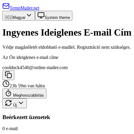
TempMailer.net
🇭🇺
Magyar
System theme
Ingyenes Ideiglenes E-mail Cím
Védje magánéletét eldobható e-maillel. Regisztráció nem szükséges.
Az Ön ideiglenes e-mail címe
coolduck4540@online-mailer.com
23h 59m van hátra
Meghosszabbítás
Új
Beérkezett üzenetek
0 e-mail