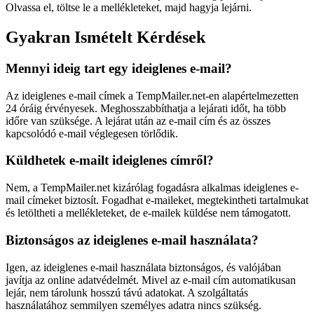
Olvassa el, töltse le a mellékleteket, majd hagyja lejárni.
Gyakran Ismételt Kérdések
Mennyi ideig tart egy ideiglenes e-mail?
Az ideiglenes e-mail címek a TempMailer.net-en alapértelmezetten
24 óráig érvényesek. Meghosszabbíthatja a lejárati időt, ha több
időre van szüksége. A lejárat után az e-mail cím és az összes
kapcsolódó e-mail véglegesen törlődik.
Küldhetek e-mailt ideiglenes címről?
Nem, a TempMailer.net kizárólag fogadásra alkalmas ideiglenes e-
mail címeket biztosít. Fogadhat e-maileket, megtekintheti tartalmukat
és letöltheti a mellékleteket, de e-mailek küldése nem támogatott.
Biztonságos az ideiglenes e-mail használata?
Igen, az ideiglenes e-mail használata biztonságos, és valójában
javítja az online adatvédelmét. Mivel az e-mail cím automatikusan
lejár, nem tárolunk hosszú távú adatokat. A szolgáltatás
használatához semmilyen személyes adatra nincs szükség.