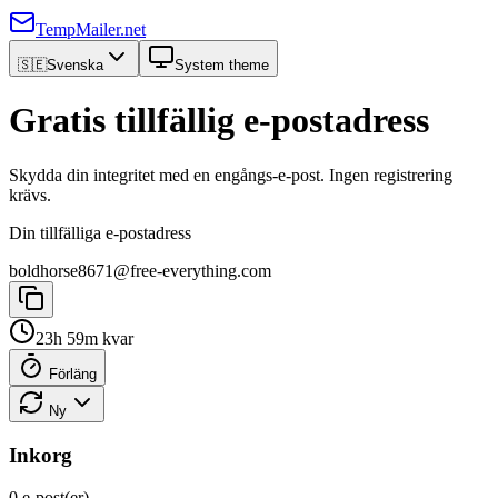
TempMailer.net
🇸🇪
Svenska
System theme
Gratis tillfällig e-postadress
Skydda din integritet med en engångs-e-post. Ingen registrering
krävs.
Din tillfälliga e-postadress
boldhorse8671@free-everything.com
23h 59m kvar
Förläng
Ny
Inkorg
0 e-post(er)