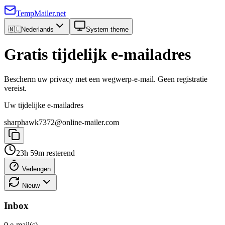
TempMailer.net
🇳🇱
Nederlands
System theme
Gratis tijdelijk e-mailadres
Bescherm uw privacy met een wegwerp-e-mail. Geen registratie
vereist.
Uw tijdelijke e-mailadres
sharphawk7372@online-mailer.com
23h 59m resterend
Verlengen
Nieuw
Inbox
0 e-mail(s)