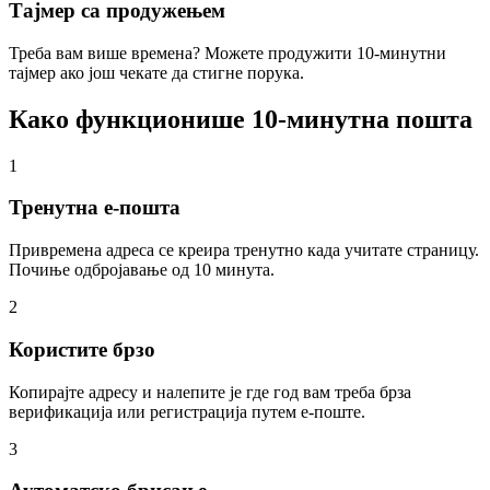
Тајмер са продужењем
Треба вам више времена? Можете продужити 10-минутни
тајмер ако још чекате да стигне порука.
Како функционише 10-минутна пошта
1
Тренутна е-пошта
Привремена адреса се креира тренутно када учитате страницу.
Почиње одбројавање од 10 минута.
2
Користите брзо
Копирајте адресу и налепите је где год вам треба брза
верификација или регистрација путем е-поште.
3