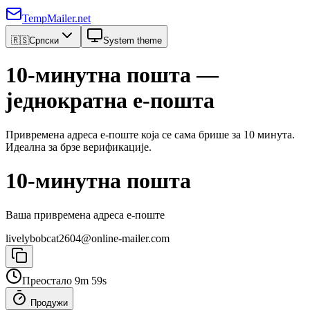
TempMailer.net
🇷🇸
Српски
System theme
10-минутна пошта —
једнократна е-пошта
Привремена адреса е-поште која се сама брише за 10 минута.
Идеална за брзе верификације.
10-минутна пошта
Ваша привремена адреса е-поште
livelybobcat2604@online-mailer.com
Преостало 9m 59s
Продужи