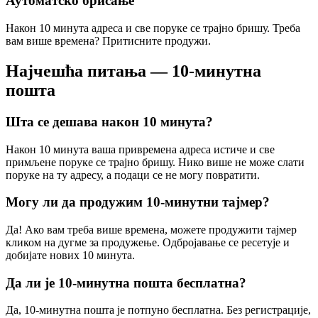
Аутоматско брисање
Након 10 минута адреса и све поруке се трајно бришу. Треба
вам више времена? Притисните продужи.
Најчешћа питања — 10-минутна
пошта
Шта се дешава након 10 минута?
Након 10 минута ваша привремена адреса истиче и све
примљене поруке се трајно бришу. Нико више не може слати
поруке на ту адресу, а подаци се не могу повратити.
Могу ли да продужим 10-минутни тајмер?
Да! Ако вам треба више времена, можете продужити тајмер
кликом на дугме за продужење. Одбројавање се ресетује и
добијате нових 10 минута.
Да ли је 10-минутна пошта бесплатна?
Да, 10-минутна пошта је потпуно бесплатна. Без регистрације,