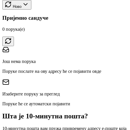
Ново
Пријемно сандуче
0 порука(е)
Још нема порука
Поруке послате на ову адресу ће се појавити овде
Изаберите поруку за преглед
Поруке ће се аутоматски појавити
Шта је 10-минутна пошта?
10-минутна пошта вам пружа привремену адресу е-поште која